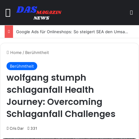
Menu
Se
Google Ads für Onlineshops: So steigert SEA den Umsatz
Home
/
Berühmtheit
Berühmtheit
wolfgang stumph
schlaganfall Health
Journey: Overcoming
Schlaganfall Challenges
Cris Dar
331