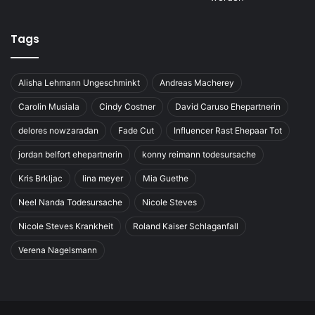
Tags
Alisha Lehmann Ungeschminkt
Andreas Macherey
Carolin Musiala
Cindy Costner
David Caruso Ehepartnerin
delores nowzaradan
Fade Cut
Influencer Rast Ehepaar Tot
jordan belfort ehepartnerin
konny reimann todesursache
Kris Brkljac
lina meyer
Mia Guethe
Neel Nanda Todesursache
Nicole Steves
Nicole Steves Krankheit
Roland Kaiser Schlaganfall
Verena Nagelsmann