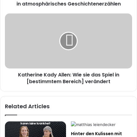
in atmosphärisches Geschichtenerzählen
Katherine
Kady
Allen:
Wie
sie
das
Spiel
in
[bestimmtem
Katherine Kady Allen: Wie sie das Spiel in
Bereich]
verändert
[bestimmtem Bereich] verändert
Related Articles
Hinter den Kulissen mit