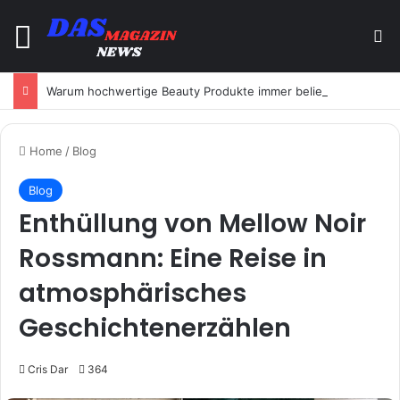
Menu
Se
Warum hochwertige Beauty Produkte immer beliebter werden
Home
/
Blog
Blog
Enthüllung von Mellow Noir
Rossmann: Eine Reise in
atmosphärisches
Geschichtenerzählen
Cris Dar
364