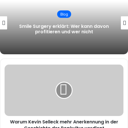
Blog
Smile Surgery erklärt: Wer kann davon
profitieren und wer nicht
Warum
Kevin
Selleck
mehr
Anerkennung
in
der
Geschichte
der
Warum Kevin Selleck mehr Anerkennung in der
Popkultur
verdient