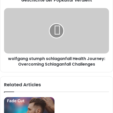
Geschichte der Popkultur verdient
wolfgang
stumph
schlaganfall
Health
Journey:
Overcoming
Schlaganfall
Challenges
wolfgang stumph schlaganfall Health Journey:
Overcoming Schlaganfall Challenges
Related Articles