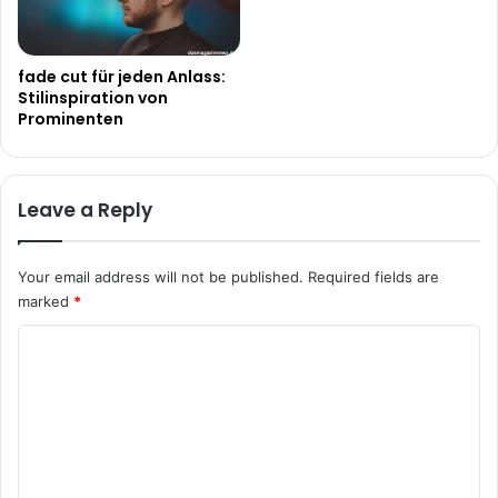
fade cut für jeden Anlass:
Stilinspiration von
Prominenten
Leave a Reply
Your email address will not be published.
Required fields are
marked
*
C
o
m
m
e