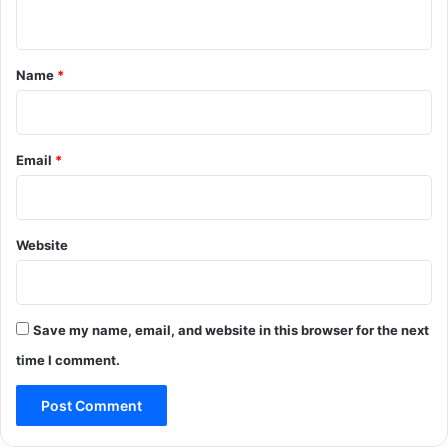
n
t
*
Name
*
Email
*
Website
Save my name, email, and website in this browser for the next
time I comment.