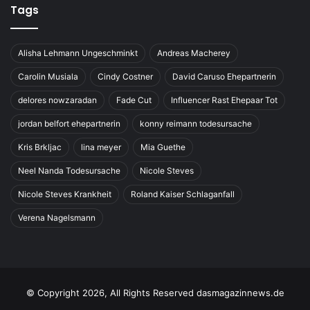
Tags
Alisha Lehmann Ungeschminkt
Andreas Macherey
Carolin Musiala
Cindy Costner
David Caruso Ehepartnerin
delores nowzaradan
Fade Cut
Influencer Rast Ehepaar Tot
jordan belfort ehepartnerin
konny reimann todesursache
Kris Brkljac
lina meyer
Mia Guethe
Neel Nanda Todesursache
Nicole Steves
Nicole Steves Krankheit
Roland Kaiser Schlaganfall
Verena Nagelsmann
© Copyright 2026, All Rights Reserved dasmagazinnews.de