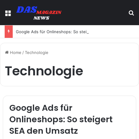
Menu
S
Google Ads für Onlineshops: So steigert SEA den Umsatz
Home
/
Technologie
Technologie
Google Ads für
Onlineshops: So steigert
SEA den Umsatz