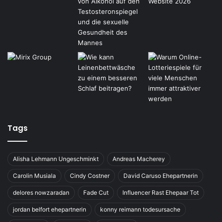
Tags
Alisha Lehmann Ungeschminkt
Andreas Macherey
Carolin Musiala
Cindy Costner
David Caruso Ehepartnerin
delores nowzaradan
Fade Cut
Influencer Rast Ehepaar Tot
jordan belfort ehepartnerin
konny reimann todesursache