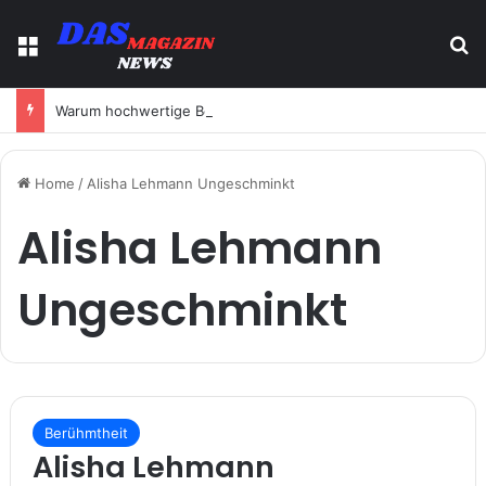
Menu
S
Warum hochwertige Beauty Produkte immer beliebter werden
Home
/
Alisha Lehmann Ungeschminkt
Alisha Lehmann
Ungeschminkt
Berühmtheit
Alisha Lehmann