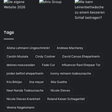
Tags
Alisha Lehmann Ungeschminkt
Andreas Macherey
Carolin Musiala
Cindy Costner
David Caruso Ehepartnerin
delores nowzaradan
Fade Cut
Influencer Rast Ehepaar Tot
jordan belfort ehepartnerin
konny reimann todesursache
Kris Brkljac
lina meyer
Mia Guethe
Neel Nanda Todesursache
Nicole Steves
Nicole Steves Krankheit
Roland Kaiser Schlaganfall
Verena Nagelsmann