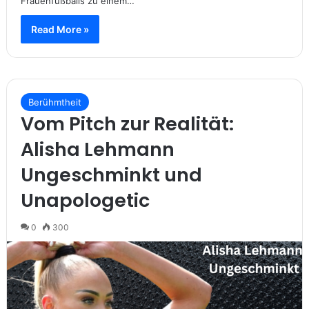
Frauenfußballs zu einem…
Read More »
Berühmtheit
Vom Pitch zur Realität:
Alisha Lehmann
Ungeschminkt und
Unapologetic
0
300