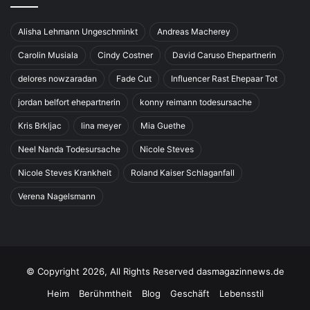
Alisha Lehmann Ungeschminkt
Andreas Macherey
Carolin Musiala
Cindy Costner
David Caruso Ehepartnerin
delores nowzaradan
Fade Cut
Influencer Rast Ehepaar Tot
jordan belfort ehepartnerin
konny reimann todesursache
Kris Brkljac
lina meyer
Mia Guethe
Neel Nanda Todesursache
Nicole Steves
Nicole Steves Krankheit
Roland Kaiser Schlaganfall
Verena Nagelsmann
© Copyright 2026, All Rights Reserved dasmagazinnews.de
Heim
Berühmtheit
Blog
Geschäft
Lebensstil