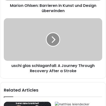
Marion Ohlsen: Barrieren in Kunst und Design
überwinden
uschi
glas
schlaganfall:
A
Journey
Through
Recovery
After
a
uschi glas schlaganfall: A Journey Through
Stroke
Recovery After a Stroke
Related Articles