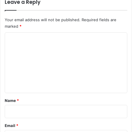
Leave a Reply
Your email address will not be published.
Required fields are
marked
*
C
o
m
m
e
n
t
*
Name
*
Email
*