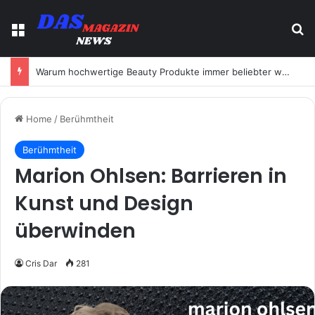
Menu
Se
Warum hochwertige Beauty Produkte immer beliebter werden
Home
/
Berühmtheit
Berühmtheit
Marion Ohlsen: Barrieren in
Kunst und Design
überwinden
Cris Dar
281