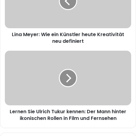
Künstler
heute
Kreativität
neu
definiert
Lina Meyer: Wie ein Künstler heute Kreativität
neu definiert
Lernen
Sie
Ulrich
Tukur
kennen:
Der
Mann
hinter
ikonischen
Lernen Sie Ulrich Tukur kennen: Der Mann hinter
Rollen
in
ikonischen Rollen in Film und Fernsehen
Film
und