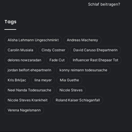
Tags
Alisha Lehmann Ungeschminkt
Andreas Macherey
Carolin Musiala
Cindy Costner
David Caruso Ehepartnerin
delores nowzaradan
Fade Cut
Influencer Rast Ehepaar Tot
jordan belfort ehepartnerin
konny reimann todesursache
Kris Brkljac
lina meyer
Mia Guethe
Neel Nanda Todesursache
Nicole Steves
Nicole Steves Krankheit
Roland Kaiser Schlaganfall
Verena Nagelsmann