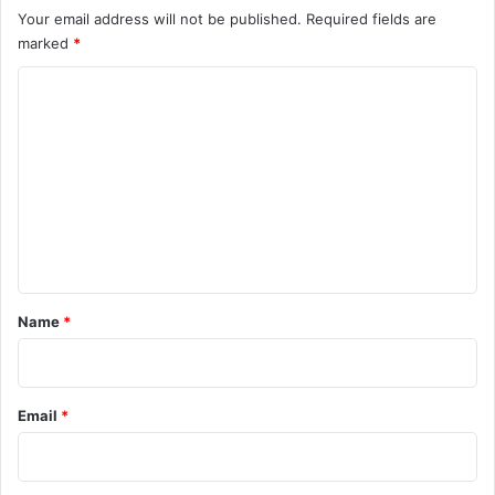
Your email address will not be published.
Required fields are
marked
*
C
o
m
m
e
n
t
*
Name
*
Email
*