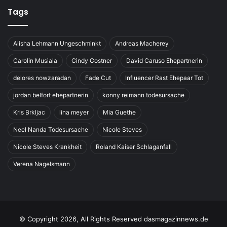
Tags
Alisha Lehmann Ungeschminkt
Andreas Macherey
Carolin Musiala
Cindy Costner
David Caruso Ehepartnerin
delores nowzaradan
Fade Cut
Influencer Rast Ehepaar Tot
jordan belfort ehepartnerin
konny reimann todesursache
Kris Brkljac
lina meyer
Mia Guethe
Neel Nanda Todesursache
Nicole Steves
Nicole Steves Krankheit
Roland Kaiser Schlaganfall
Verena Nagelsmann
© Copyright 2026, All Rights Reserved dasmagazinnews.de