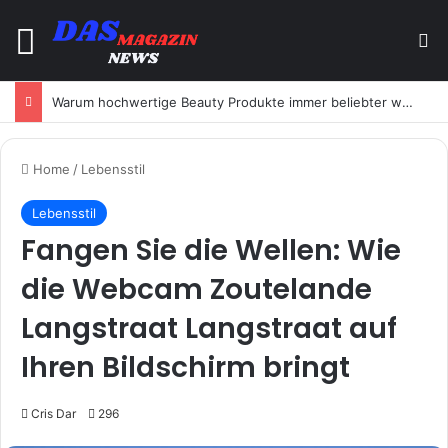
Menu
Se
Warum hochwertige Beauty Produkte immer beliebter werden
Home
/
Lebensstil
Lebensstil
Fangen Sie die Wellen: Wie
die Webcam Zoutelande
Langstraat Langstraat auf
Ihren Bildschirm bringt
Cris Dar
296