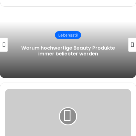
Lebensstil
E-Liquids kaufen: Worauf Einsteiger beim
Dampfen wirklich achten sollten
Was
Wir
Aus
Detlef
Steves
Scheidung
Lernen