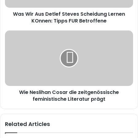
KOnnen:
Tipps
Was Wir Aus Detlef Steves Scheidung Lernen
FUR
Betroffene
KOnnen: Tipps FUR Betroffene
Wie
Neslihan
Cosar
die
zeitgenössische
feministische
Literatur
prägt
Wie Neslihan Cosar die zeitgenössische
feministische Literatur prägt
Related Articles