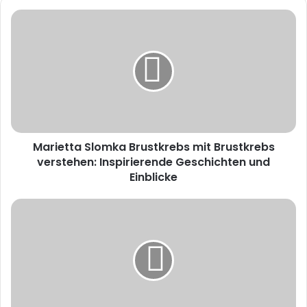
Marietta
Slomka
Brustkrebs
mit
Brustkrebs
verstehen:
Inspirierende
Geschichten
und
Marietta Slomka Brustkrebs mit Brustkrebs
Einblicke
verstehen: Inspirierende Geschichten und
Einblicke
Alisha
Lehmann
Ungeschminkt:
The
Natural
Beauty
Behind
the