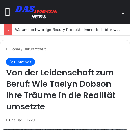
Menu
Se
Warum hochwertige Beauty Produkte immer beliebter werden
Home
/
Berühmtheit
Berühmtheit
Von der Leidenschaft zum
Beruf: Wie Taelyn Dobson
ihre Träume in die Realität
umsetzte
Cris Dar
229