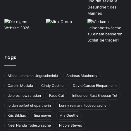
Tags
Alisha Lehmann Ungeschminkt
Andreas Macherey
Carolin Musiala
Cindy Costner
David Caruso Ehepartnerin
delores nowzaradan
Fade Cut
Influencer Rast Ehepaar Tot
jordan belfort ehepartnerin
konny reimann todesursache
Kris Brkljac
lina meyer
Mia Guethe
Neel Nanda Todesursache
Nicole Steves