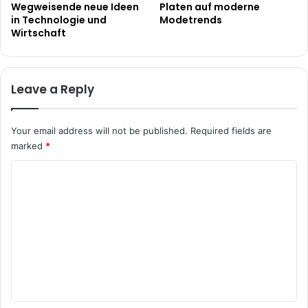
Wegweisende neue Ideen
Platen auf moderne
in Technologie und
Modetrends
Wirtschaft
Leave a Reply
Your email address will not be published.
Required fields are
marked
*
C
o
m
m
e
n
t