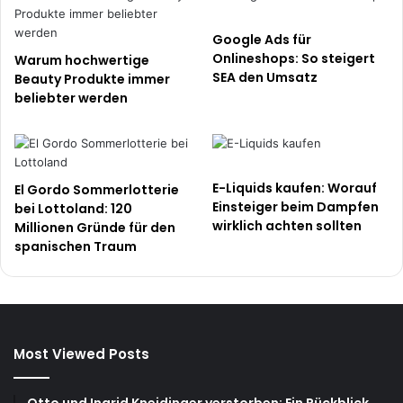
e
l
Google Ads für
d
Onlineshops: So steigert
Warum hochwertige
e
SEA den Umsatz
Beauty Produkte immer
r
beliebter werden
n
E-Liquids kaufen: Worauf
El Gordo Sommerlotterie
Einsteiger beim Dampfen
bei Lottoland: 120
wirklich achten sollten
Millionen Gründe für den
spanischen Traum
Most Viewed Posts