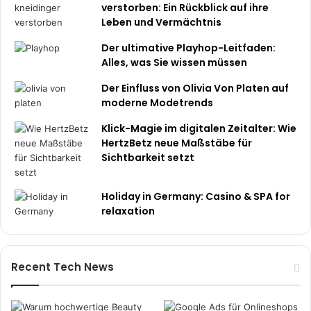
verstorben: Ein Rückblick auf ihre
r
Leben und Vermächtnis
f
o
Der ultimative Playhop-Leitfaden:
l
Alles, was Sie wissen müssen
g
i
Der Einfluss von Olivia Von Platen auf
n
moderne Modetrends
W
e
Klick-Magie im digitalen Zeitalter: Wie
t
HertzBetz neue Maßstäbe für
t
Sichtbarkeit setzt
b
e
Holiday in Germany: Casino & SPA for
w
relaxation
e
r
b
s
Recent Tech News
u
m
f