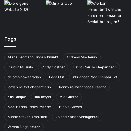
Tags
Alisha Lehmann Ungeschminkt
Andreas Macherey
Carolin Musiala
Cindy Costner
David Caruso Ehepartnerin
delores nowzaradan
Fade Cut
Influencer Rast Ehepaar Tot
jordan belfort ehepartnerin
konny reimann todesursache
Kris Brkljac
lina meyer
Mia Guethe
Neel Nanda Todesursache
Nicole Steves
Nicole Steves Krankheit
Roland Kaiser Schlaganfall
Verena Nagelsmann