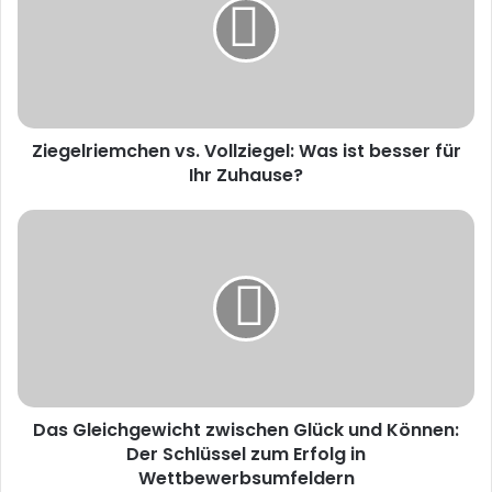
g
e
l
r
i
e
Ziegelriemchen vs. Vollziegel: Was ist besser für
m
Ihr Zuhause?
c
h
e
D
n
a
v
s
s
G
.
l
V
e
o
i
l
c
l
h
z
Das Gleichgewicht zwischen Glück und Können:
g
i
Der Schlüssel zum Erfolg in
e
e
w
Wettbewerbsumfeldern