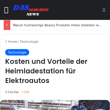
Menu
S
Warum hochwertige Beauty Produkte immer beliebter werden
Home
/
Technologie
Technologie
Kosten und Vorteile der
Heimladestation für
Elektroautos
Cris Dar
528