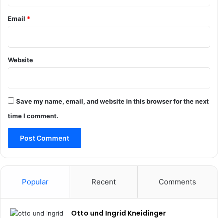
Z
n
u
Email
*
n
h
e
a
n
u
:
s
Website
D
e
e
?
r
S
c
Save my name, email, and website in this browser for the next
h
time I comment.
l
ü
s
s
e
l
Popular
Recent
Comments
z
u
m
Otto und Ingrid Kneidinger
E