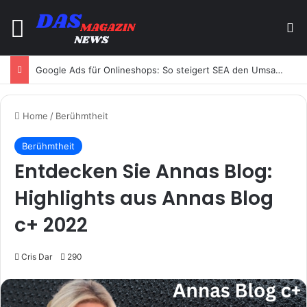
Menu
Se
Google Ads für Onlineshops: So steigert SEA den Umsatz
Home
/
Berühmtheit
Berühmtheit
Entdecken Sie Annas Blog:
Highlights aus Annas Blog
c+ 2022
Cris Dar
290