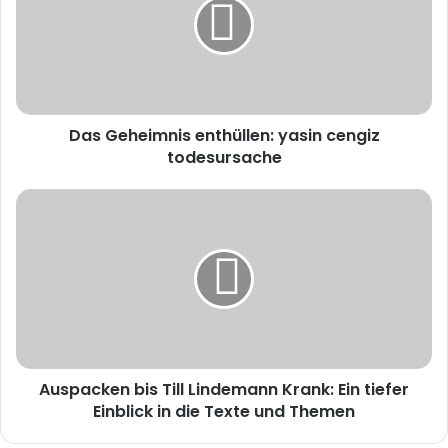
yasin
cengiz
todesursache
Das Geheimnis enthüllen: yasin cengiz
todesursache
Auspacken
bis
Till
Lindemann
Krank:
Ein
tiefer
Einblick
in
Auspacken bis Till Lindemann Krank: Ein tiefer
die
Texte
Einblick in die Texte und Themen
und