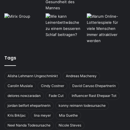
Tags
Alisha Lehmann Ungeschminkt
Andreas Macherey
Carolin Musiala
Cindy Costner
David Caruso Ehepartnerin
delores nowzaradan
Fade Cut
Influencer Rast Ehepaar Tot
jordan belfort ehepartnerin
konny reimann todesursache
Kris Brkljac
lina meyer
Mia Guethe
Neel Nanda Todesursache
Nicole Steves