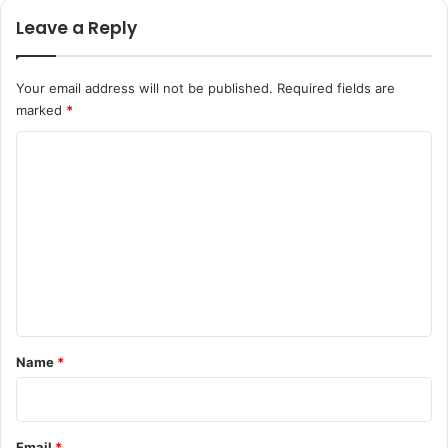
Leave a Reply
Your email address will not be published.
Required fields are
marked
*
C
o
m
m
e
n
t
*
Name
*
Email
*