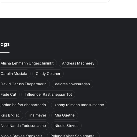
Tags
Alisha Lehmann Ungeschminkt
Andreas Macherey
Carolin Musiala
Cindy Costner
David Caruso Ehepartnerin
delores nowzaradan
Fade Cut
Influencer Rast Ehepaar Tot
jordan belfort ehepartnerin
konny reimann todesursache
Kris Brkljac
lina meyer
Mia Guethe
Neel Nanda Todesursache
Nicole Steves
Nicole Steves Krankheit
Roland Kaiser Schlaganfall