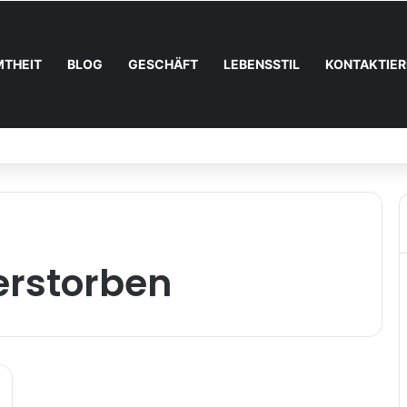
MTHEIT
BLOG
GESCHÄFT
LEBENSSTIL
KONTAKTIER
o steigert SEA den Umsatz
erstorben