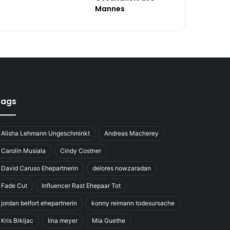
Mannes
Tags
Alisha Lehmann Ungeschminkt
Andreas Macherey
Carolin Musiala
Cindy Costner
David Caruso Ehepartnerin
delores nowzaradan
Fade Cut
Influencer Rast Ehepaar Tot
jordan belfort ehepartnerin
konny reimann todesursache
Kris Brkljac
lina meyer
Mia Guethe